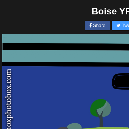
Boise Y
Share
Twe